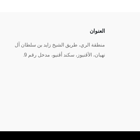
العنوان
منطقة الري، طريق الشيخ زايد بن سلطان آل
نهيان، الأڤنيوز، سكند أڤنيو، مدخل رقم 9.